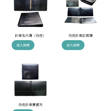
針車名片簿（仿皮）
仿皮針車訂席簿
加入詢價
加入詢價
仿皮針車貴賓夾