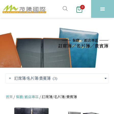
跳
0
至
主
要
內
容
餐廳 ／飯店專區
訂席簿／名片簿／貴賓簿
×
訂席簿/名片簿/貴賓簿 (3)
首頁
/
餐廳/飯店專區
/ 訂席簿/名片簿/貴賓簿