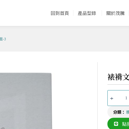
回到首頁
產品型錄
關於茂騰
面-3
裱褙文
分類：
點