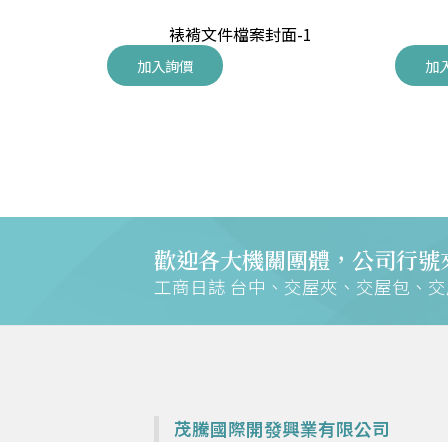
-2
裱褙文件檔案封面-1
加入詢價
加
歡迎各大機關團體，公司行號
工商日誌 台中、交屋夾、交屋包、
茂騰國際開發興業有限公司