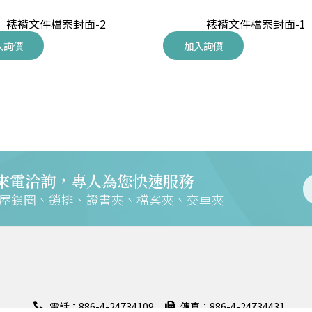
裱褙文件檔案封面-2
裱褙文件檔案封面-1
入詢價
加入詢價
來電洽詢，專人為您快速服務
交屋鎖圈、鎖排、證書夾、檔案夾、交車夾
電話：886-4-24734109
傳真：886-4-24734431