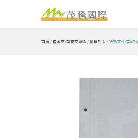
跳
至
主
要
內
首頁
/
檔案夾/證書夾專區
/
精裱封面
/ 裱褙文件檔案封
容