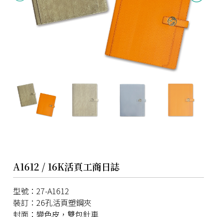
A1612 / 16K活頁工商日誌
型號：27-A1612
裝訂：26孔活頁塑鋼夾
封面：變色皮，雙包針車