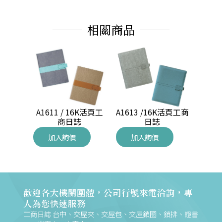
相關商品
A1611 / 16K活頁工
6K工商
A1613 /16K活頁工商
A161
商日誌
日誌
加入詢價
加入詢價
加
歡迎各大機關團體，公司行號來電洽詢，專
人為您快速服務
工商日誌 台中、交屋夾、交屋包、交屋鎖圈、鎖排、證書