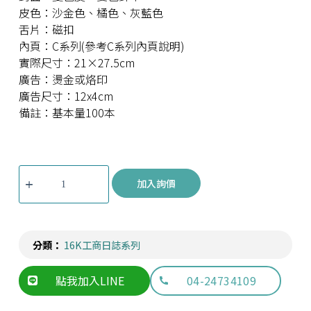
皮色：沙金色、橘色、灰藍色
舌片：磁扣
內頁：C系列(參考C系列內頁說明)
實際尺寸：21×27.5cm
廣告：燙金或烙印
廣告尺寸：12x4cm
備註：基本量100本
加入詢價
分類：
16K工商日誌系列
點我加入LINE
04-24734109