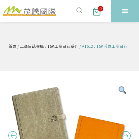
跳
0
至
主
要
內
容
首頁
/
工商日誌專區
/
16K工商日誌系列
/ A1612 / 16K活頁工商日誌