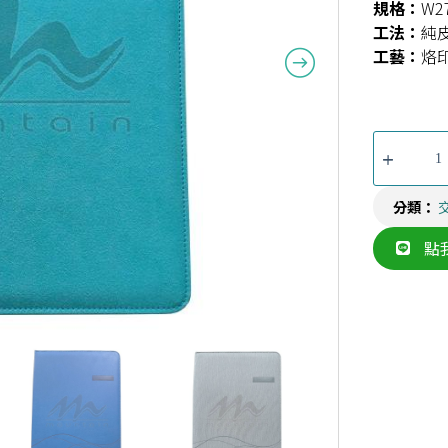
規格：
W2
工法：
純
工藝：
烙
分類：
點