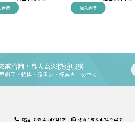
入詢價
加入詢價
來電洽詢，專人為您快速服務
交屋鎖圈、鎖排、證書夾、檔案夾、交車夾
電話：886-4-24734109
傳真：886-4-24734431
地址：408028 臺中市南屯區大墩六街158號
證
聯絡信箱：m168@mountains.com.tw