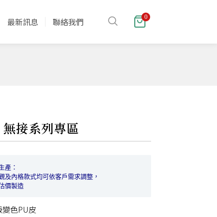
0
最新訊息
聯絡我們
02 無接系列專區
生產：

觀及內格款式均可依客戶需求調整，

估價製造
級變色PU皮