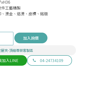
7xH36
皮件工藝精製
印、燙金、烙燙、皮標、銘版
加入詢價
交屋夾-頂級尊榮客製區
我加入LINE
04-24734109