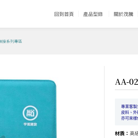
回到首頁
產品型錄
關於茂騰
02 無接系列專區
AA-
專業客製
皮料、外
亦可來樣
材貭：
高