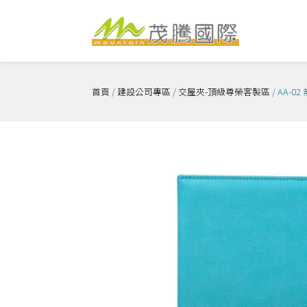
跳
至
主
要
內
首頁
/
建設公司專區
/
交屋夾-頂級尊榮客製區
/ AA-
容