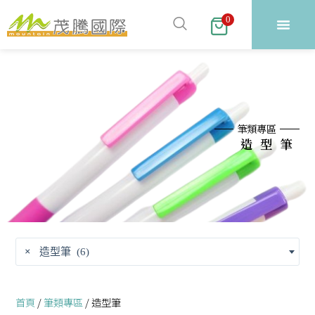
跳
0
至
主
要
內
容
筆類專區
造型筆
×
造型筆 (6)
首頁
/
筆類專區
/ 造型筆