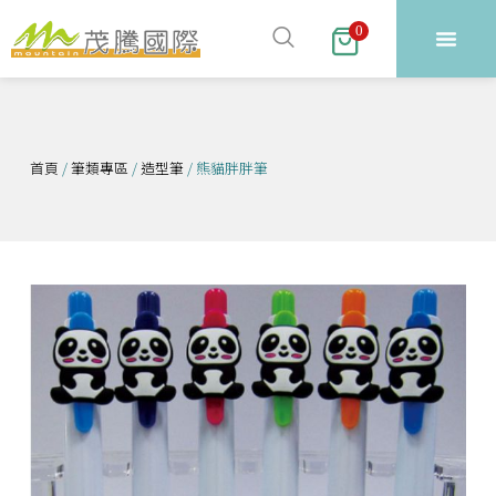
跳
0
至
主
要
內
容
首頁
/
筆類專區
/
造型筆
/ 熊貓胖胖筆