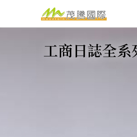
跳
至
主
要
內
容
製化服務