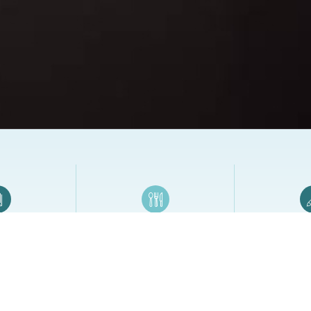
日誌
餐廳／飯店專區
筆
冊系列／桌曆
帳單夾／菜單夾／房間夾…
廣告筆／贈