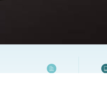
建設公司
工商
交屋夾／交屋週邊系列商品
工商日誌／手