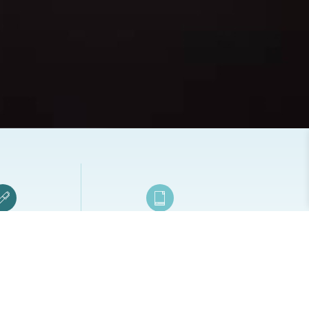
類專區
文創紙品訂製專區
品筆／觸控筆
量身訂製貼心好禮的好伙伴