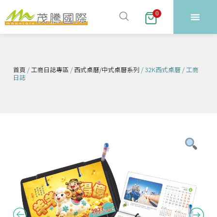
跳
0
至
主
要
內
首頁
/
工商日誌專區
/
西式桌曆/中式桌曆系列
/ 32K西式桌曆 / 工商
容
日誌