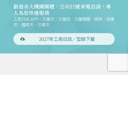
歡迎各大機關團體，公司行號來電洽詢，專
人為您快速服務
工商日誌 台中、交屋夾、交屋包、交屋鎖圈、鎖排、證書
夾、檔案夾、交車夾
2027年工商日誌／型錄下載
電話：886-4-24734109
傳真：886-4-24734431
地址：408028 臺中市南屯區大墩六街158號
聯絡信箱：m168@mountains.com.tw