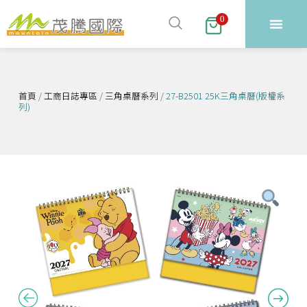
跳
0
至
主
要
內
首頁
/
工商日誌專區
/
三角桌曆系列
/ 27-B2501 25K三角桌曆(版權系
容
列)