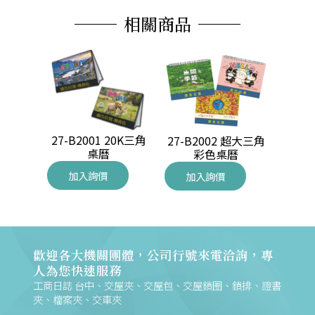
相關商品
27-B2001 20K三角
60K迷你
27-B2002 超大三角
27-B
桌曆
彩色桌曆
加入詢價
加入詢價
加
歡迎各大機關團體，公司行號來電洽詢，專
人為您快速服務
工商日誌 台中、交屋夾、交屋包、交屋鎖圈、鎖排、證書
夾、檔案夾、交車夾