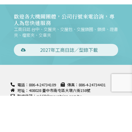
歡迎各大機關團體，公司行號來電洽詢，專
人為您快速服務
工商日誌 台中、交屋夾、交屋包、交屋鎖圈、鎖排、證書
夾、檔案夾、交車夾
2027年工商日誌／型錄下載
電話：886-4-24734109
傳真：886-4-24734431
地址：408028 臺中市南屯區大墩六街158號
聯絡信箱：m168@mountains.com.tw