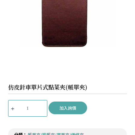
仿皮針車單片式點菜夾(帳單夾)
加入詢價
分類：
帳單夾/簽帳夾/買單夾/便條夾