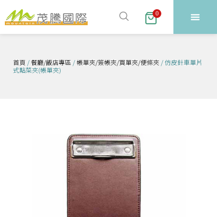
跳
0
至
主
要
內
首頁
/
餐廳/飯店專區
/
帳單夾/簽帳夾/買單夾/便條夾
/ 仿皮針車單片
式點菜夾(帳單夾)
容