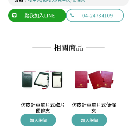
點我加入LINE
04-24734109
相關商品
式買單
仿皮針車單片式磁片
仿皮針車單片式便條
仿皮
)
便條夾
夾
加入詢價
加入詢價
加