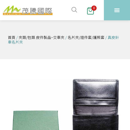
跳
0
至
主
要
內
首頁
/
夾類/包類 皮件製品~交車夾
/
名片夾/證件套/護照套
/ 真皮針
車名片夾
容