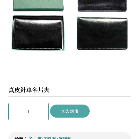
真皮針車名片夾
加入詢價
分類：
名片夾/證件套/護照套