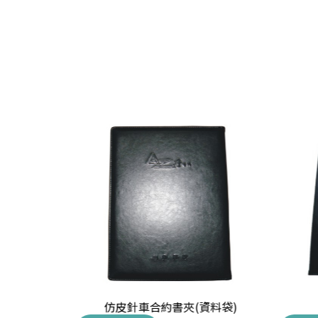
書夾
仿皮針車合約書夾(資料袋)