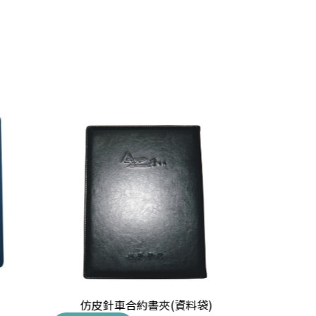
仿皮針車合約書夾(資料袋)
A