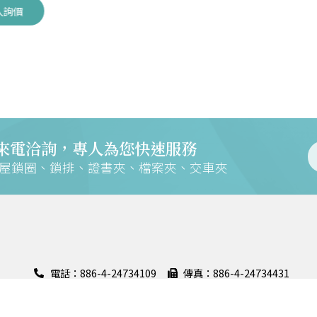
入詢價
來電洽詢，專人為您快速服務
交屋鎖圈、鎖排、證書夾、檔案夾、交車夾
電話：886-4-24734109
傳真：886-4-24734431
地址：408028 臺中市南屯區大墩六街158號
證
聯絡信箱：m168@mountains.com.tw