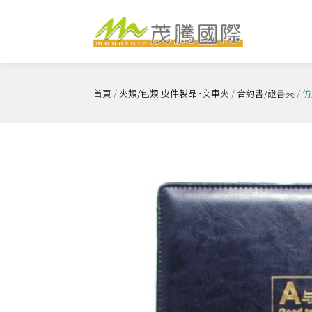
跳
至
主
要
內
首頁
/
夾類/包類 皮件製品~交車夾
/
合約書/證書夾
/ 
容