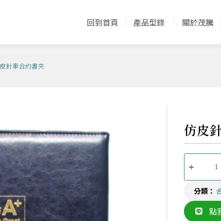
回到首頁
產品型錄
關於茂騰
仿皮針車合約書夾
仿皮
分類：
點