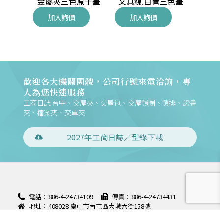
金屬夾三色原子筆
筆
文具線.白管三色筆
文具
加入詢價
加入詢價
加
歡迎各大機關團體，公司行號來電洽詢，專
人為您快速服務
工商日誌 台中、交屋夾、交屋包、交屋鎖圈、鎖排、證書
夾、檔案夾、交車夾
2027年工商日誌／型錄下載
電話：886-4-24734109
傳真：886-4-24734431
地址：408028 臺中市南屯區大墩六街158號
聯絡信箱：m168@mountains.com.tw