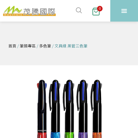
跳
0
至
主
要
內
容
首頁
/
筆類專區
/
多色筆
/ 文具線.黑管三色筆