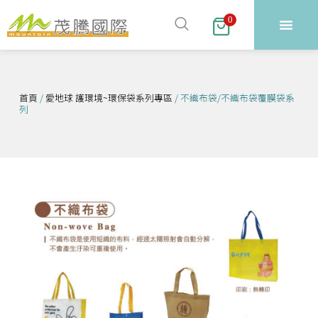
跳
0
至
主
要
內
首頁
/
愛地球 護環境~環保袋系列專區
/ 不織布袋/不織布袋覆膜袋系
容
列