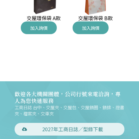
交屋環保袋 A款
交屋環保袋 B款
交屋
加入詢價
加入詢價
加
津布袋系
歡迎各大機關團體，公司行號來電洽詢，專
人為您快速服務
工商日誌 台中、交屋夾、交屋包、交屋鎖圈、鎖排、證書
夾、檔案夾、交車夾
2027年工商日誌／型錄下載