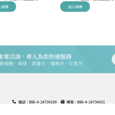
入詢價
加入詢價
來電洽詢，專人為您快速服務
交屋鎖圈、鎖排、證書夾、檔案夾、交車夾
電話：886-4-24734109
傳真：886-4-24734431
地址：408028 臺中市南屯區大墩六街158號
證
聯絡信箱：m168@mountains.com.tw