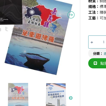
材質：
銅
規格：
標
工法：
精
工藝：
可
分類：
點