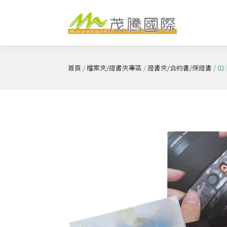
跳
至
主
要
內
首頁
/
檔案夾/證書夾專區
/
證書夾/合約書/保證書
/ 
容