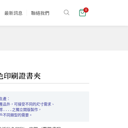
0
最新訊息
聯絡我們
彩色印刷證書夾
生產：

產品外，可接受不同的尺寸需求、

等....之獨立開版製作，
