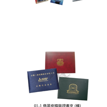
證書夾
01-1 翡翠皮精裝證書夾 (橫)