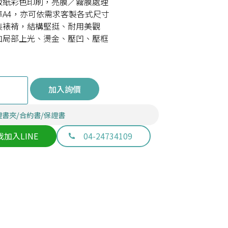
版紙彩色印刷，亮膜／霧膜處理
準A4，亦可依需求客製各式尺寸
裝裱褙，結構堅挺、耐用美觀
加局部上光、燙金、壓凹、壓框
加入詢價
證書夾/合約書/保證書
我加入LINE
04-24734109