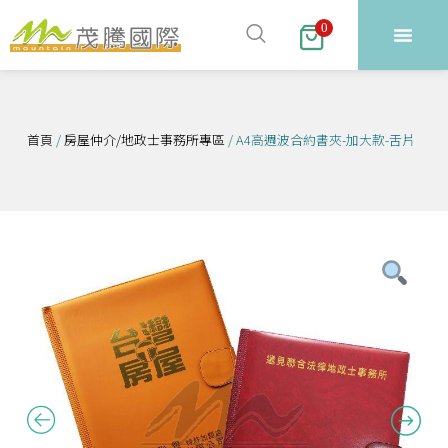
跳
0
至
主
要
內
首頁
/
房屋仲介/地政士事務所專區
/ A4高週波合約書夾-加大款-舌片
容