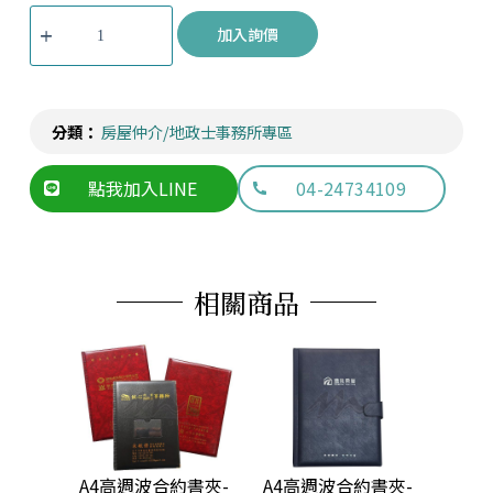
加入詢價
分類：
房屋仲介/地政士事務所專區
點我加入LINE
04-24734109
相關商品
袋資料簿
A4高週波合約書夾-
A4高週波合約書夾-
交屋夾