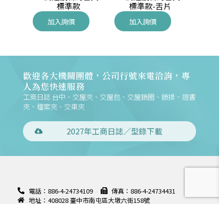
標準款
標準款-舌片
加入詢價
加入詢價
加
歡迎各大機關團體，公司行號來電洽詢，專
人為您快速服務
工商日誌 台中、交屋夾、交屋包、交屋鎖圈、鎖排、證書
夾、檔案夾、交車夾
2027年工商日誌／型錄下載
電話：886-4-24734109
傳真：886-4-24734431
地址：408028 臺中市南屯區大墩六街158號
聯絡信箱：m168@mountains.com.tw