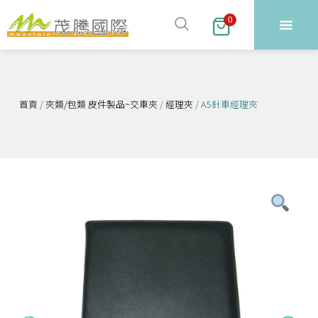
跳
0
至
主
要
內
容
首頁
/
夾類/包類 皮件製品~交車夾
/
經理夾
/ A5針車經理夾