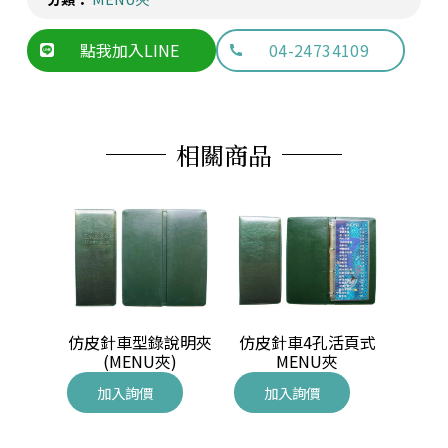
點我加入LINE
04-24734109
相關商品
U夾
仿皮針車型錄說明夾
仿皮針車4孔活頁式
水波紋
(MENU夾)
MENU夾
加入詢價
加入詢價
加