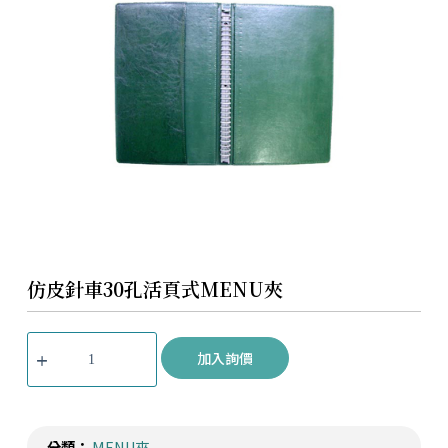
仿皮針車30孔活頁式MENU夾
加入詢價
分類：
MENU夾