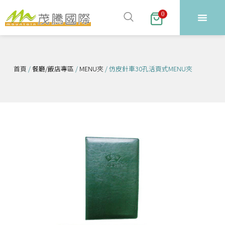
跳
0
至
主
要
內
首頁
/
餐廳/飯店專區
/
MENU夾
/ 仿皮針車30孔活頁式MENU夾
容