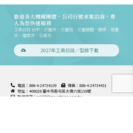
歡迎各大機關團體，公司行號來電洽詢，專
人為您快速服務
工商日誌 台中、交屋夾、交屋包、交屋鎖圈、鎖排、證書
夾、檔案夾、交車夾
2027年工商日誌／型錄下載
電話：886-4-24734109
傳真：886-4-24734431
地址：408028 臺中市南屯區大墩六街158號
聯絡信箱：m168@mountains.com.tw