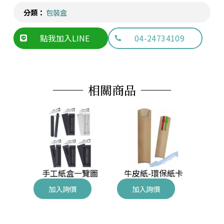
分類：
包裝盒
點我加入LINE
04-24734109
相關商品
手工紙盒一覽圖
盒組
牛皮紙-環保紙卡
加入詢價
加入詢價
加