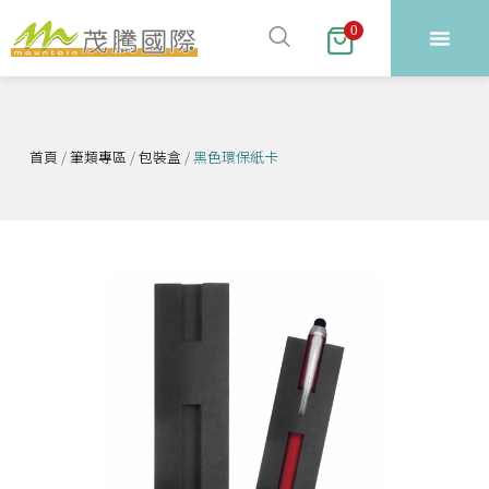
跳
0
至
主
要
內
首頁
/
筆類專區
/
包裝盒
/ 黑色環保紙卡
容