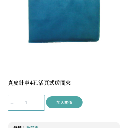
真皮針車4孔活頁式房間夾
加入詢價
分類：
房間夾