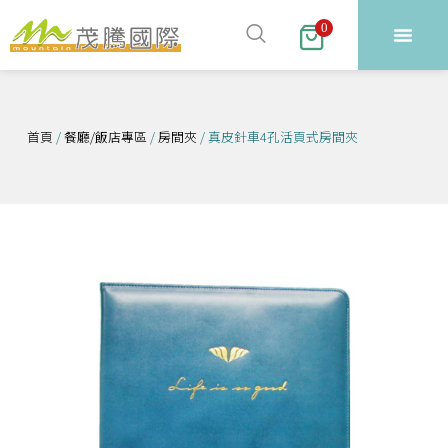
跳
0
至
主
要
內
首頁
/
餐廳/飯店專區
/
房間夾
/ 真皮針車4孔活頁式房間夾
容