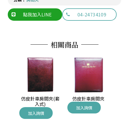
點我加入LINE
04-24734109
相關商品
(朝代)
仿皮針車房間夾(套
仿皮針車房間夾
A4活
入式)
加入詢價
加入詢價
加