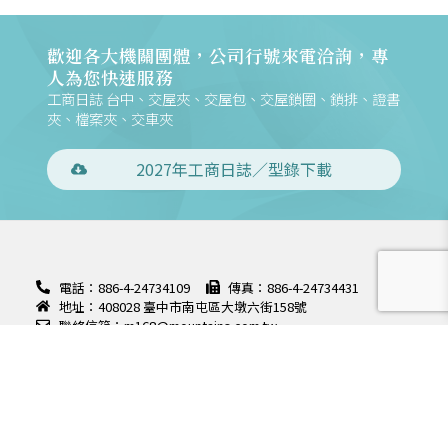
歡迎各大機關團體，公司行號來電洽詢，專
人為您快速服務
工商日誌 台中、交屋夾、交屋包、交屋鎖圈、鎖排、證書
夾、檔案夾、交車夾
2027年工商日誌／型錄下載
電話：886-4-24734109
傳真：886-4-24734431
地址：408028 臺中市南屯區大墩六街158號
聯絡信箱：m168@mountains.com.tw