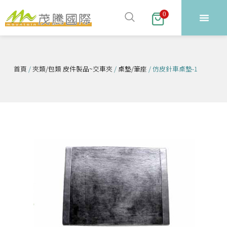
跳
0
至
主
要
內
首頁
/
夾類/包類 皮件製品~交車夾
/
桌墊/筆座
/ 仿皮針車桌墊-1
容