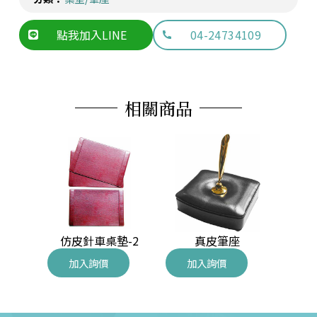
點我加入LINE
04-24734109
相關商品
木桌墊
仿皮針車桌墊-2
真皮筆座
高級
加入詢價
加入詢價
加