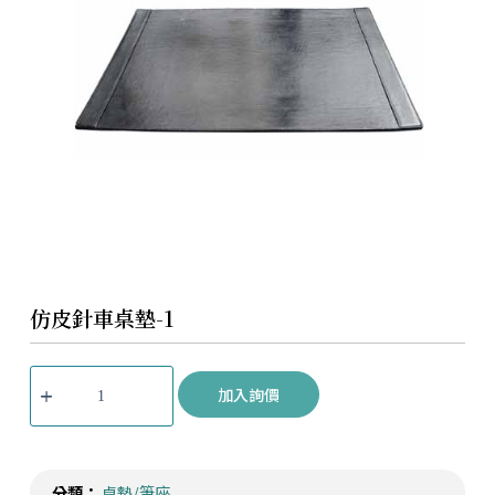
仿皮針車桌墊-1
加入詢價
分類：
桌墊/筆座