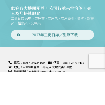
歡迎各大機關團體，公司行號來電洽詢，專
人為您快速服務
工商日誌 台中、交屋夾、交屋包、交屋鎖圈、鎖排、證書
夾、檔案夾、交車夾
2027年工商日誌／型錄下載
電話：886-4-24734109
傳真：886-4-24734431
地址：408028 臺中市南屯區大墩六街158號
聯絡信箱：m168@mountains.com.tw