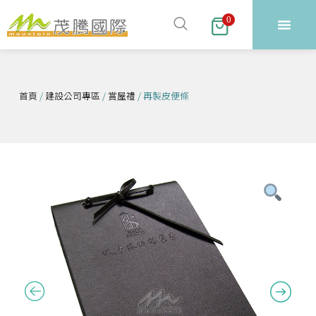
跳
0
至
主
要
內
首頁
/
建設公司專區
/
賞屋禮
/ 再製皮便條
容