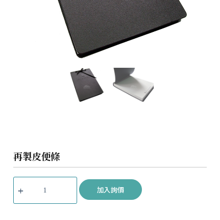
再製皮便條
加入詢價