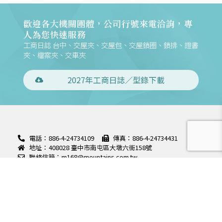
歡迎各大機關團體，公司行號來電洽詢，專
人為您快速服務
工商日誌 台中、交屋夾、交屋包、交屋鎖圈、鎖排、證書
夾、檔案夾、交車夾
2027年工商日誌／型錄下載
電話：886-4-24734109
傳真：886-4-24734431
地址：408028 臺中市南屯區大墩六街158號
聯絡信箱：m168@mountains.com.tw