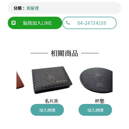
分類：
賞屋禮
點我加入LINE
04-24734109
相關商品
手札
名片夾
杯墊
加入詢價
加入詢價
加