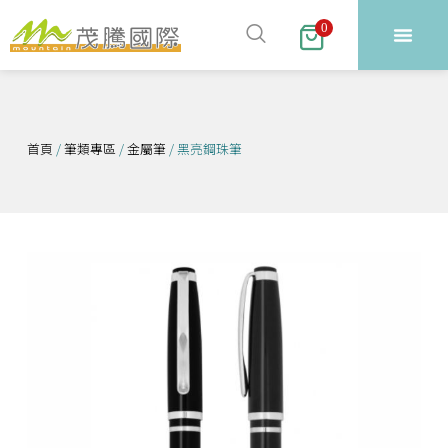
跳
0
至
主
要
內
容
首頁
/
筆類專區
/
金屬筆
/ 黑亮鋼珠筆