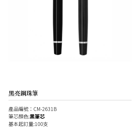
黑亮鋼珠筆
產品編號：CM-2631B
筆芯顏色:
黑筆芯
​基本起訂量:100支