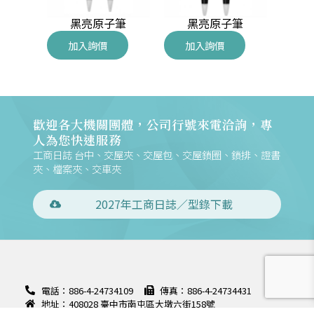
珠筆
黑亮原子筆
黑亮原子筆
加入詢價
加入詢價
加
歡迎各大機關團體，公司行號來電洽詢，專
人為您快速服務
工商日誌 台中、交屋夾、交屋包、交屋鎖圈、鎖排、證書
夾、檔案夾、交車夾
2027年工商日誌／型錄下載
電話：886-4-24734109
傳真：886-4-24734431
地址：408028 臺中市南屯區大墩六街158號