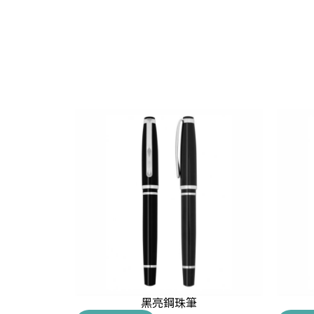
筆
黑亮鋼珠筆