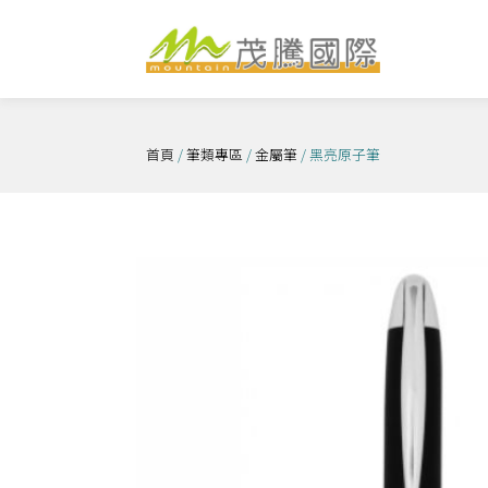
跳
至
主
要
內
首頁
/
筆類專區
/
金屬筆
/ 黑亮原子筆
容