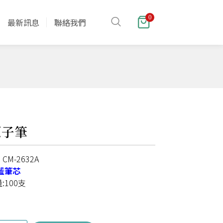
0
最新訊息
聯絡我們
原子筆
M-2632A
藍筆芯
:100支