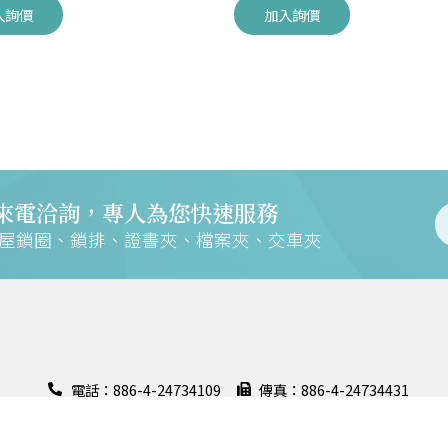
入詢價
加入詢價
來電洽詢，專人為您快速服務
交屋鎖圈、鎖排、證書夾、檔案夾、交車夾
電話：886-4-24734109
傳真：886-4-24734431
地址：408028 臺中市南屯區大墩六街158號
證
聯絡信箱：m168@mountains.com.tw