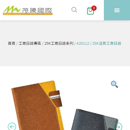
跳
0
至
主
要
內
容
首頁
/
工商日誌專區
/
25K工商日誌系列
/ A25112 / 25K活頁工商日誌