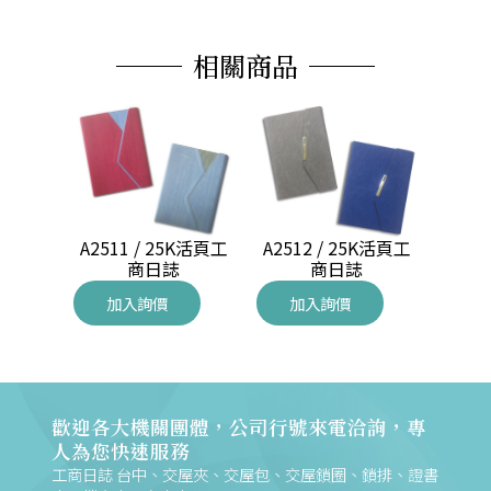
相關商品
A2511 / 25K活頁工
5K 工商
A2512 / 25K活頁工
A251
商日誌
商日誌
加入詢價
加入詢價
加
歡迎各大機關團體，公司行號來電洽詢，專
人為您快速服務
工商日誌 台中、交屋夾、交屋包、交屋鎖圈、鎖排、證書