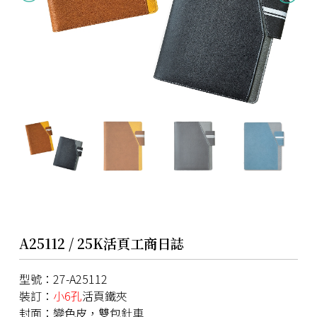
A25112 / 25K活頁工商日誌
型號：27-A25112
裝訂：
小6孔
活頁鐵夾
封面：變色皮，雙包針車