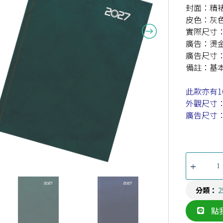
封面：精
皮色：灰
實際尺寸：1
廣告：燙
廣告尺寸：1
備註：基本
此款亦有16
外觀尺寸：1
廣告尺寸：1
分類：
點