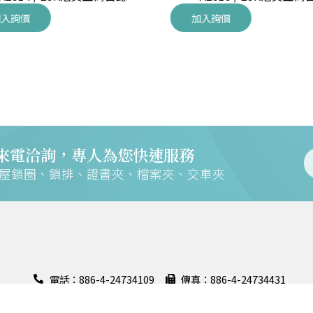
入詢價
加入詢價
來電洽詢，專人為您快速服務
交屋鎖圈、鎖排、證書夾、檔案夾、交車夾
電話：886-4-24734109
傳真：886-4-24734431
地址：408028 臺中市南屯區大墩六街158號
證
聯絡信箱：m168@mountains.com.tw