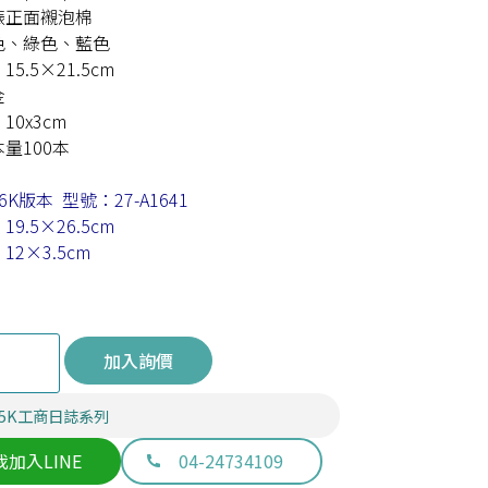
裱正面襯泡棉
色、綠色、藍色
5.5×21.5cm
金
0x3cm
量100本
K版本 型號：27-A1641
9.5×26.5cm
2×3.5cm
加入詢價
25K工商日誌系列
我加入LINE
04-24734109