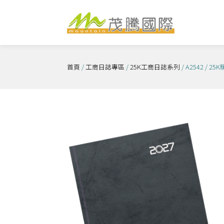
跳
至
主
要
內
首頁
/
工商日誌專區
/
25K工商日誌系列
/ A2542 / 
容