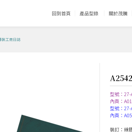
回到首頁
產品型錄
關於茂騰
25K精裝工商日誌
A254
型號：27-A
內頁：A01
型號：27-A
內頁：A0
裝訂：線膠