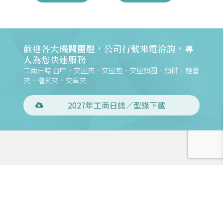
歡迎各大機關團體，公司行號來電洽詢，專
人為您快速服務
工商日誌 台中、交屋夾、交屋包、交屋鎖圈、鎖排、證書
夾、檔案夾、交車夾
2027年工商日誌／型錄下載
電話：886-4-24734109
傳真：886-4-24734431
地址：408028 臺中市南屯區大墩六街158號
聯絡信箱：m168@mountains.com.tw