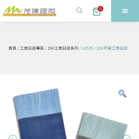
跳
0
至
主
要
內
容
首頁
/
工商日誌專區
/
25K工商日誌系列
/ A2535 / 25K平裝工商日誌