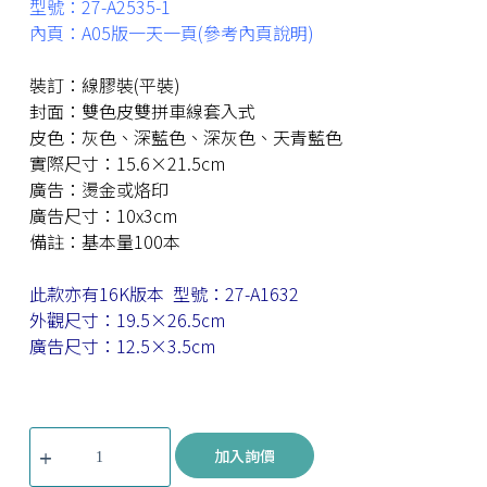
型號：27-A2535-1
內頁：A05版一天一頁(參考內頁說明)
裝訂：線膠裝(平裝)
封面：雙色皮雙拼車線套入式
皮色：灰色、深藍色、深灰色、天青藍色
實際尺寸：15.6×21.5cm
廣告：燙金或烙印
廣告尺寸：10x3cm
備註：基本量100本
此款亦有16K版本 型號：27-A1632
外觀尺寸：19.5×26.5cm
廣告尺寸：12.5×3.5cm
加入詢價