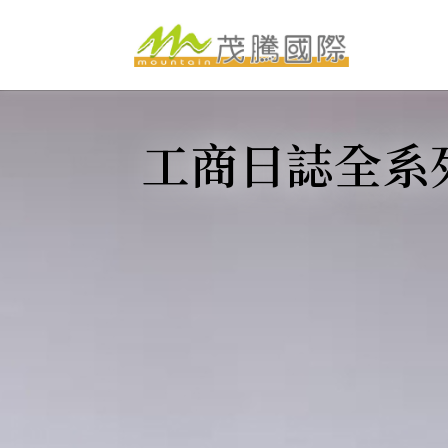
跳
至
主
要
內
容
服務