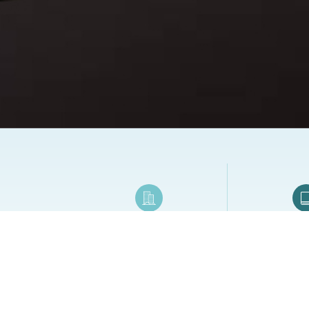
建設公司
工商
交屋夾／交屋週邊系列商品
工商日誌／手