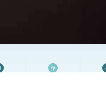
日誌
餐廳／飯店專區
筆
冊系列／桌曆
帳單夾／菜單夾／房間夾…
廣告筆／贈