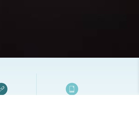
類專區
文創紙品訂製專區
品筆／觸控筆
量身訂製貼心好禮的好伙伴